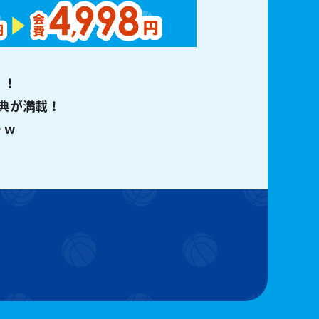
」！
典が満載！
・w