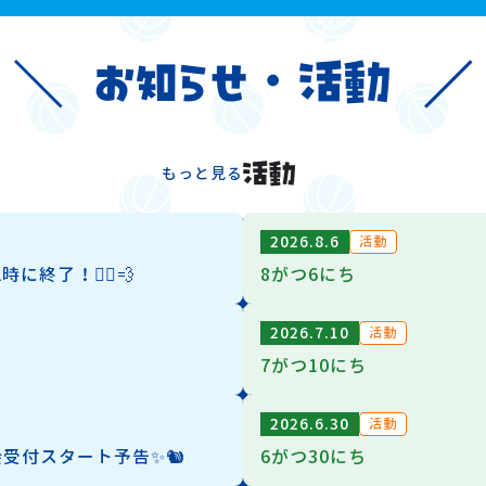
もっと見る
2026.8.6
活動
終了！🏃‍♂️💨
8がつ6にち
2026.7.10
活動
7がつ10にち
2026.6.30
活動
会受付スタート予告✨🐿️
6がつ30にち